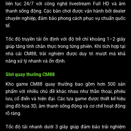
liên tục 24/7 với công nghệ livestream Full HD và âm
thanh sống động. Các bàn chơi được vận hành bởi dealer
chuyên nghiệp, đảm bảo phong cách phục vụ chuẩn quốc
tế.
Tốc độ truyền tải ổn định với độ trễ chỉ khoảng 1–2 giây
giúp tăng tính chân thực trong từng phiên. Khi tích hợp tại
nhà cái CM88, trải nghiệm được duy trì mượt mà khả
năng xử lý nhanh và ổn định.
Slot quay thưởng CM88
Kho game CM88 quay thưởng bao gồm hơn 500 sản
phẩm với nhiều chủ đề khác nhau như thần thoại, phiêu
lưu, cổ điển và hiện đại. Các tựa game được thiết kế hiệu
ứng đồ họa 3D, âm thanh sống động và cơ chế hoạt động
rõ ràng.
Tốc độ tải nhanh dưới 3 giây giúp đảm bảo trải nghiệm