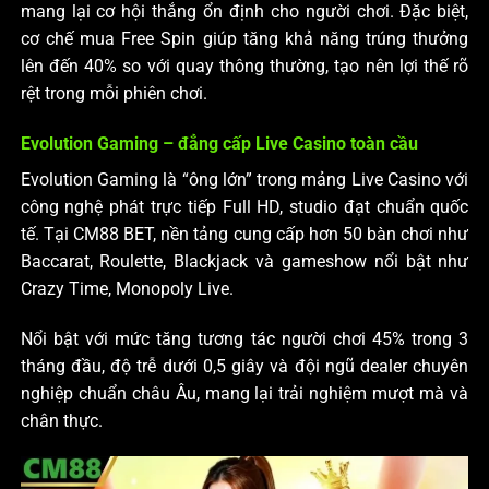
mang lại cơ hội thắng ổn định cho người chơi. Đặc biệt,
cơ chế mua Free Spin giúp tăng khả năng trúng thưởng
lên đến 40% so với quay thông thường, tạo nên lợi thế rõ
rệt trong mỗi phiên chơi.
Evolution Gaming – đẳng cấp Live Casino toàn cầu
Evolution Gaming là “ông lớn” trong mảng Live Casino với
công nghệ phát trực tiếp Full HD, studio đạt chuẩn quốc
tế. Tại CM88 BET, nền tảng cung cấp hơn 50 bàn chơi như
Baccarat, Roulette, Blackjack và gameshow nổi bật như
Crazy Time, Monopoly Live.
Nổi bật với mức tăng tương tác người chơi 45% trong 3
tháng đầu, độ trễ dưới 0,5 giây và đội ngũ dealer chuyên
nghiệp chuẩn châu Âu, mang lại trải nghiệm mượt mà và
chân thực.