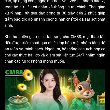
cao, áp dụng công nghệ mã hóa SSL 256-bit nhằm bảo vệ
toàn bộ dữ liệu cá nhân và thông tin tài chính. Thời gian
xử lý nạp, rút tiền dao động từ 30 giây đến 2 phút, giúp
đảm bảo tốc độ nhanh chóng, hạn chế tối đa sai sót phát
sinh.
Khi thực hiện giao dịch tại trang chủ CM88, mọi thao tác
đều được kiểm soát qua nhiều lớp bảo mật nhằm tăng độ
an toàn và minh bạch. Ngoài ra, hệ thống còn tích hợp cơ
chế xác thực hai lớp và giám sát liên tục 24/7 nhằm ngăn
chặn các rủi ro không mong muốn.