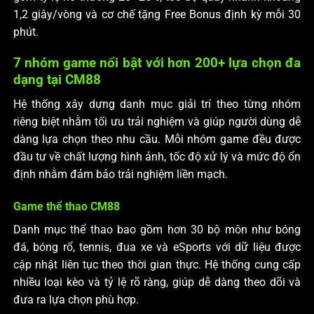
1,2 giây/vòng và cơ chế tặng Free Bonus định kỳ mỗi 30
phút.
7 nhóm game nổi bật với hơn 200+ lựa chọn đa
dạng tại CM88
Hệ thống xây dựng danh mục giải trí theo từng nhóm
riêng biệt nhằm tối ưu trải nghiệm và giúp người dùng dễ
dàng lựa chọn theo nhu cầu. Mỗi nhóm game đều được
đầu tư về chất lượng hình ảnh, tốc độ xử lý và mức độ ổn
định nhằm đảm bảo trải nghiệm liền mạch.
Game thể thao CM88
Danh mục thể thao bao gồm hơn 30 bộ môn như bóng
đá, bóng rổ, tennis, đua xe và eSports với dữ liệu được
cập nhật liên tục theo thời gian thực. Hệ thống cung cấp
nhiều loại kèo và tỷ lệ rõ ràng, giúp dễ dàng theo dõi và
đưa ra lựa chọn phù hợp.