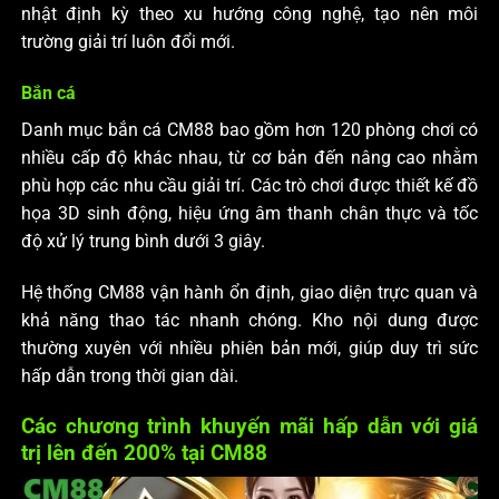
nhật định kỳ theo xu hướng công nghệ, tạo nên môi
trường giải trí luôn đổi mới.
Bắn cá
Danh mục bắn cá CM88 bao gồm hơn 120 phòng chơi có
nhiều cấp độ khác nhau, từ cơ bản đến nâng cao nhằm
phù hợp các nhu cầu giải trí. Các trò chơi được thiết kế đồ
họa 3D sinh động, hiệu ứng âm thanh chân thực và tốc
độ xử lý trung bình dưới 3 giây.
Hệ thống CM88 vận hành ổn định, giao diện trực quan và
khả năng thao tác nhanh chóng. Kho nội dung được
thường xuyên với nhiều phiên bản mới, giúp duy trì sức
hấp dẫn trong thời gian dài.
Các chương trình khuyến mãi hấp dẫn với giá
trị lên đến 200% tại CM88