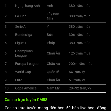
1
Ngoại hạng Anh
Anh
380 trận/mùa
Tây Ban
2
La Liga
380 trận/mùa
Nha
3
Serie A
Ý
380 trận/mùa
4
Bundesliga
Đức
306 trận/mùa
5
Ligue 1
Pháp
380 trận/mùa
Champions
6
Châu Âu
125 trận/mùa
League
7
Europa League
Châu Âu
200+ trận/mùa
8
World Cup
Quốc tế
64 trận/kỳ
9
Euro
Châu Âu
51 trận/kỳ
10
Copa America
Nam Mỹ
28–32 trận/kỳ
Casino trực tuyến CM88
Casino trực tuyến mang đến hơn 50 bàn live hoạt động