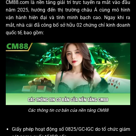
CM88.com là nền tảng giải trí trực tuyến ra mắt vào đầu
năm 2025, hướng đến thị trường châu Á cùng mô hình
vận hành hiện đại và tính minh bạch cao. Ngay khi ra
mắt, nhà cái đã công bố sở hữu 02 chứng chỉ kinh doanh
quốc tế, bao gồm:
Các thông tin cơ bản của nền tảng CM88
Giấy phép hoạt động số 0825/GC-IGC do tổ chức giám